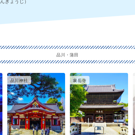
んぎょうじ）
品川・蒲田
品川神社
泉岳寺