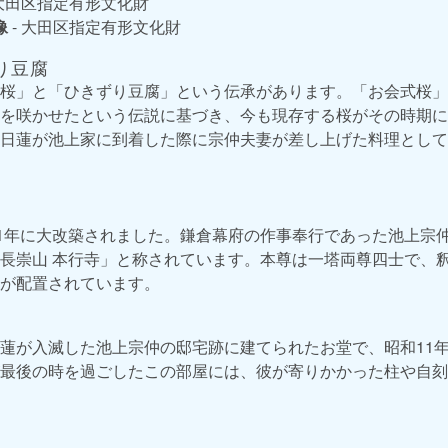
 大田区指定有形文化財
像
- 大田区指定有形文化財
り豆腐
桜」と「ひきずり豆腐」という伝承があります。「お会式桜」
を咲かせたという伝説に基づき、今も現存する桜がその時期に
日蓮が池上家に到着した際に宗仲夫妻が差し上げた料理として
81年に大改築されました。鎌倉幕府の作事奉行であった池上宗
長崇山 本行寺」と称されています。本尊は一塔両尊四士で、
が配置されています。
蓮が入滅した池上宗仲の邸宅跡に建てられたお堂で、昭和11
最後の時を過ごしたこの部屋には、彼が寄りかかった柱や自刻