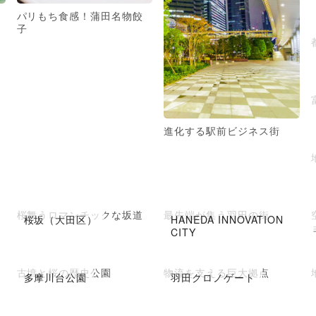
パリもち食感！蒲田名物餃
子
進化する駅前ビジネス街
桜舞うロマンチックな坂道
最先端が集う羽田の街
桜坂（大田区）
HANEDA INNOVATION
CITY
古墳と桜の歴史公園
物流を支える巨大拠点
多摩川台公園
羽田クロノゲート