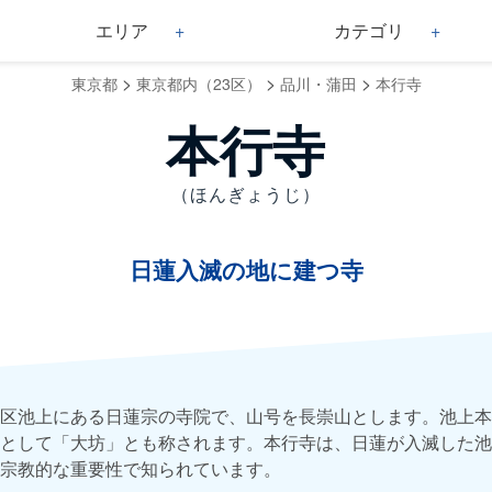
エリア
カテゴリ
>
>
>
東京都
東京都内（23区）
品川・蒲田
本行寺
本行寺
（ほんぎょうじ）
日蓮入滅の地に建つ寺
区池上にある日蓮宗の寺院で、山号を長崇山とします。池上本
として「大坊」とも称されます。本行寺は、日蓮が入滅した池
宗教的な重要性で知られています。