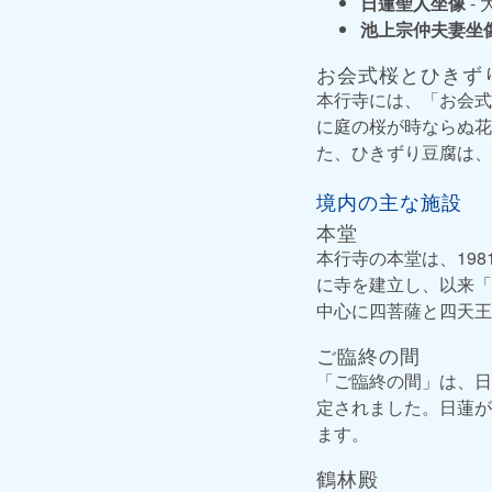
日蓮聖人坐像
-
池上宗仲夫妻坐
お会式桜とひきず
本行寺には、「お会式
に庭の桜が時ならぬ花
た、ひきずり豆腐は、
境内の主な施設
本堂
本行寺の本堂は、19
に寺を建立し、以来「
中心に四菩薩と四天王
ご臨終の間
「ご臨終の間」は、日
定されました。日蓮が
ます。
鶴林殿