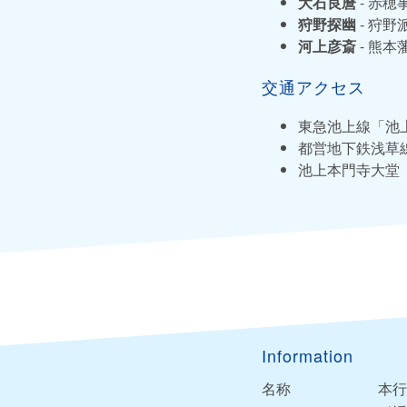
大石良麿
- 赤
狩野探幽
- 狩
河上彦斎
- 熊
交通アクセス
東急池上線「池
都営地下鉄浅草
池上本門寺大堂
Information
名称
本行