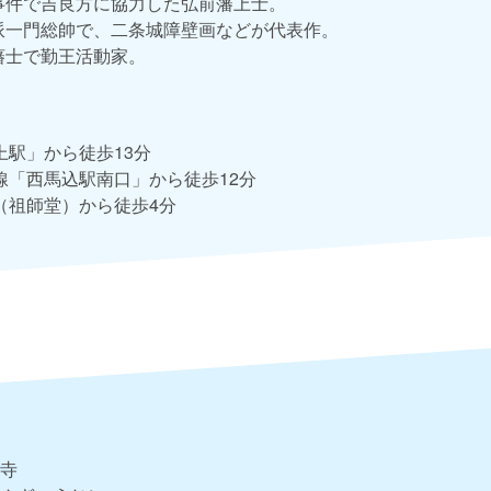
穂事件で吉良方に協力した弘前藩上士。
野派一門総帥で、二条城障壁画などが代表作。
本藩士で勤王活動家。
上駅」から徒歩13分
線「西馬込駅南口」から徒歩12分
（祖師堂）から徒歩4分
寺