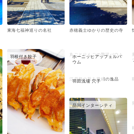
東海七福神巡りの名社
赤穂義士ゆかりの歴史の寺
丸ごとりんごの贅沢バウム
羽根付き餃子
ホーニッヒアッフェルバ
ウム
江戸前の旨み凝縮の逸品
羽田浅場 穴子
品川インターシティ