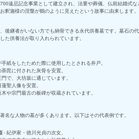
700遠忌記念事業として建立され、法要や葬儀、仏前結婚式な
お釈迦様の涅槃が鶴のように見えたという故事に由来します。
」
、後継者がいない方でも納骨できる永代供養墓です。墓石の代
した供養法が取り入れられています。
蓮が手紙をしたためた際に使用したとされる井戸。
蓮の荼毘に付された灰骨を安置。
の正門で、大坊坂に通じています。
の日蓮聖人像を安置。
経板木や宗門最古の板碑が収蔵されています。
著名な人物の墓が多くあります。以下はその代表例です。
姫
- 紀伊家・徳川光貞の次女。