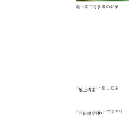
池上本門寺参道の銘菓
梅香る四季の癒し庭園
池上梅園
旅の安全を祈る空港の社
羽田航空神社