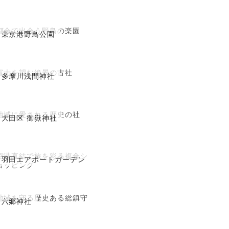
都会で出会う野鳥の楽園
東京港野鳥公園
富士を望む絶景の古社
多摩川浅間神社
地域に愛される歴史の社
大田区 御嶽神社
空港直結で旅を彩る複合シ
羽田エアポートガーデン
ョッピング
地域を守る歴史ある総鎮守
六郷神社