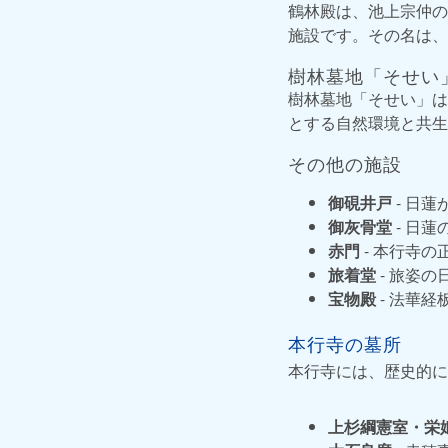
鶴林殿は、池上宗仲の
施設です。その名は、
樹林墓地「そせい
樹林墓地「そせい」は
とする自然環境と共生
その他の施設
御硯井戸
- 日
御灰骨堂
- 日
赤門
- 本行寺
旅着堂
- 旅姿
宝物殿
- 法華
本行寺の墓所
本行寺には、歴史的に
上杉綱憲室・栄