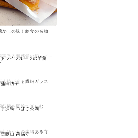
懐かしの味！給食の名物
果実香る新感覚の和スイー
ドライフルーツの羊羹
ツ
職人技が光る繊細ガラス
蒲田切子
飛行機を間近で楽しむ
京浜島 つばさ公園
頼朝ゆかりの由緒ある寺
慈眼山 萬福寺