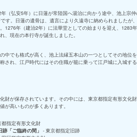
82年（弘安5年）に日蓮が常陸国へ湯治に向かう途中、池上宗仲
所です。日蓮の遺骨は、遺言により久遠寺に納められましたが
。1276年（建治2年）に法華堂としての始まりを迎え、1283
れ、現在の本行寺が誕生しました。
の中でも格式が高く、池上法縁五本山の一つとしてその地位を
称され、江戸時代にはその住職が籠に乗って江戸城に入城する
化財が保存されています。その中には、東京都指定有形文化財
値が高いものが多くあります。
東京都指定有形文化財
旧跡「ご臨終の間」
- 東京都指定旧跡