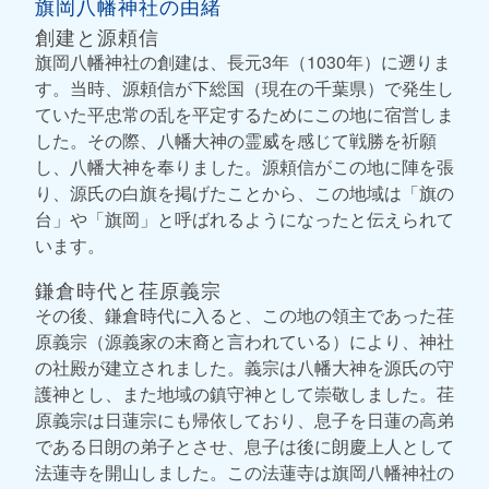
旗岡八幡神社の由緒
創建と源頼信
旗岡八幡神社の創建は、長元3年（1030年）に遡りま
す。当時、源頼信が下総国（現在の千葉県）で発生し
ていた平忠常の乱を平定するためにこの地に宿営しま
した。その際、八幡大神の霊威を感じて戦勝を祈願
し、八幡大神を奉りました。源頼信がこの地に陣を張
り、源氏の白旗を掲げたことから、この地域は「旗の
台」や「旗岡」と呼ばれるようになったと伝えられて
います。
鎌倉時代と荏原義宗
その後、鎌倉時代に入ると、この地の領主であった荏
原義宗（源義家の末裔と言われている）により、神社
の社殿が建立されました。義宗は八幡大神を源氏の守
護神とし、また地域の鎮守神として崇敬しました。荏
原義宗は日蓮宗にも帰依しており、息子を日蓮の高弟
である日朗の弟子とさせ、息子は後に朗慶上人として
法蓮寺を開山しました。この法蓮寺は旗岡八幡神社の