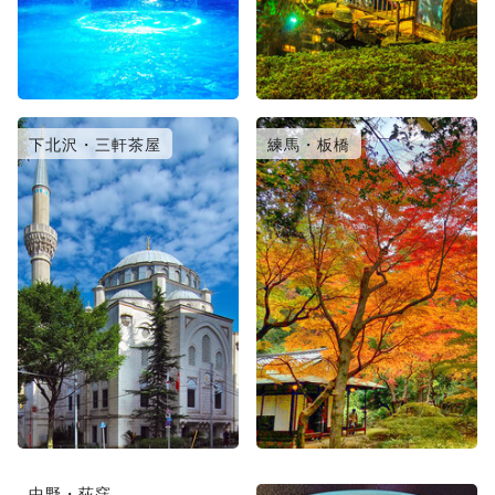
下北沢・三軒茶屋
練馬・板橋
中野・荻窪
日暮里・北千住