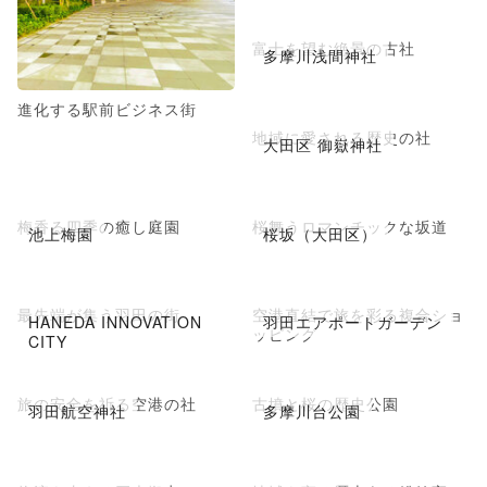
富士を望む絶景の古社
多摩川浅間神社
進化する駅前ビジネス街
地域に愛される歴史の社
大田区 御嶽神社
梅香る四季の癒し庭園
桜舞うロマンチックな坂道
池上梅園
桜坂（大田区）
最先端が集う羽田の街
空港直結で旅を彩る複合ショ
HANEDA INNOVATION
羽田エアポートガーデン
ッピング
CITY
旅の安全を祈る空港の社
古墳と桜の歴史公園
羽田航空神社
多摩川台公園