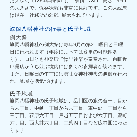
た大絵馬（1864年制作）は、横幅1.78m、高さ1.32m
の大きさで、保存状態も非常に良好です。この大絵馬
は現在、社務所の2階に展示されています。
旗岡八幡神社の行事と氏子地域
例大祭
旗岡八幡神社の例大祭は毎年9月の第2土曜日と日曜
日に行われます（年度によっては変更の可能性あ
り）。両日とも神楽殿では里神楽が奉奏され、百軒近
い露店が立ち並ぶ境内には多くの参拝者が訪れます。
また、日曜日の午前には勇壮な神社神輿の渡御が行わ
れ、地域を活気づけます。
氏子地域
旗岡八幡神社の氏子地域は、品川区の旗の台一丁目か
ら六丁目、中延一丁目から六丁目、東中延一丁目から
三丁目、荏原六丁目、戸越五丁目および六丁目、豊町
六丁目、西大井六丁目、二葉四丁目など広範囲にわた
ります。