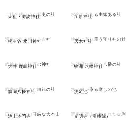
二社が結ばれた歴史の社
水の神を祀る由緒ある社
天祖・諏訪神社
荏原神社
湧水の恵み感じる古社
地域に寄り添う守り神の社
桐ヶ谷 氷川神社
居木神社
武神を祀る勝運の神社
漁師町に根付く八幡の社
大井 鹿嶋神社
鮫洲 八幡神社
武家に愛された由緒の社
水と桜が彩る癒しの池
旗岡八幡神社
洗足池
日蓮ゆかりの荘厳な大本山
関東高野山と称された古刹
池上本門寺
光明寺（宝幢院）