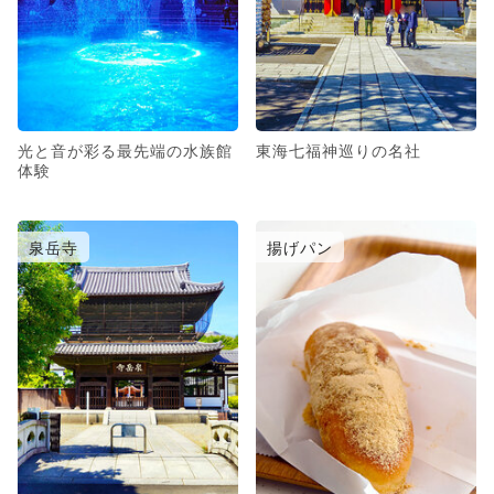
光と音が彩る最先端の水族館
東海七福神巡りの名社
体験
泉岳寺
揚げパン