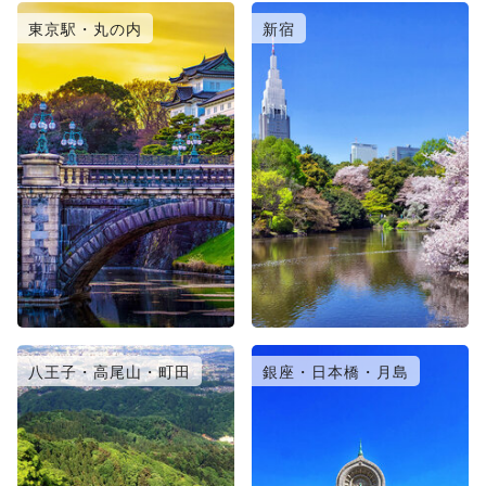
東京駅・丸の内
新宿
八王子・高尾山・町田
銀座・日本橋・月島