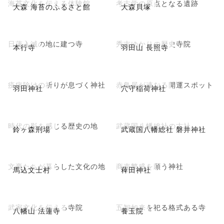
海苔文化を伝える体験館
考古学の原点となる遺跡
大森 海苔のふるさと館
大森貝塚
日蓮入滅の地に建つ寺
秀吉ゆかりの歴史寺院
本行寺
羽田山 長照寺
疫病除けの祈りが息づく神社
赤鳥居が連なる開運スポット
羽田神社
穴守稲荷神社
時代の影を感じる歴史の地
武蔵国八幡総社の古社
鈴ヶ森刑場
武蔵国八幡総社 磐井神社
文豪たちが暮らした文化の地
商売繁盛を願う神社
馬込文士村
薭田神社
武家文化を伝える寺院
五智如来を祀る格式ある寺
八幡山 法蓮寺
養玉院