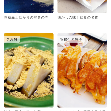
赤穂義士ゆかりの歴史の寺
懐かしの味！給食の名物
久寿餅
羽根付き餃子