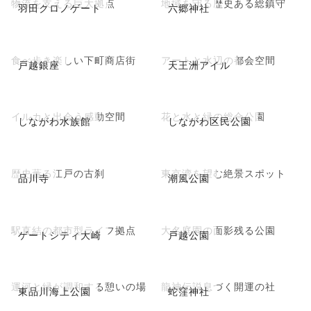
物流を支える巨大拠点
地域を守る歴史ある総鎮守
羽田クロノゲート
六郷神社
食べ歩き楽しい下町商店街
アートと水辺の都会空間
戸越銀座
天王洲アイル
イルカと出会う感動空間
花と水と緑の総合公園
しながわ水族館
しながわ区民公園
歴史薫る江戸の古刹
東京湾を望む絶景スポット
品川寺
潮風公園
駅直結の都市型ライフ拠点
大名庭園の面影残る公園
ゲートシティ大崎
戸越公園
運河と緑が調和する憩いの場
龍神伝説息づく開運の社
東品川海上公園
蛇窪神社