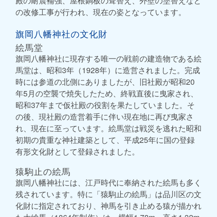
殿の耐震補強、屋根銅板の葺替え、外壁の塗替えなど
の改修工事が行われ、現在の姿となっています。
旗岡八幡神社の文化財
絵馬堂
旗岡八幡神社に現存する唯一の戦前の建造物である絵
馬堂は、昭和3年（1928年）に造営されました。完成
時には参道の北側にありましたが、旧社殿が昭和20
年5月の空襲で焼失したため、終戦直後に曳家され、
昭和37年まで仮社殿の役割を果たしていました。そ
の後、現社殿の造営着手に伴い現在地に再び曳家さ
れ、現在に至っています。絵馬堂は戦災を逃れた昭和
初期の貴重な神社建築として、平成25年に国の登録
有形文化財として登録されました。
猿駒止の絵馬
旗岡八幡神社には、江戸時代に奉納された絵馬も多く
残されています。特に「猿駒止の絵馬」は品川区の文
化財に指定されており、神馬を引き止める猿が描かれ