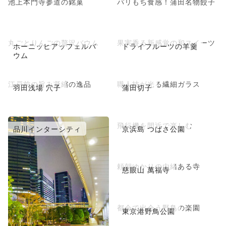
池上本門寺参道の銘菓
パリもち食感！蒲田名物餃子
丸ごとりんごの贅沢バウム
果実香る新感覚の和スイーツ
ホーニッヒアッフェルバ
ドライフルーツの羊羹
ウム
江戸前の旨み凝縮の逸品
職人技が光る繊細ガラス
羽田浅場 穴子
蒲田切子
飛行機を間近で楽しむ
品川インターシティ
京浜島 つばさ公園
頼朝ゆかりの由緒ある寺
慈眼山 萬福寺
都会で出会う野鳥の楽園
東京港野鳥公園