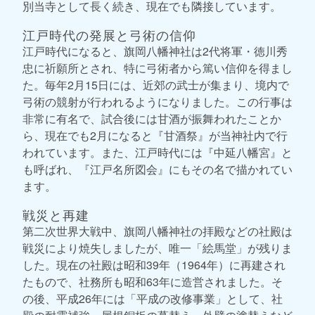
別当寺として長く続き、現在でも隣接しています。
江戸時代の発展と弓術の信仰
江戸時代になると、旗岡八幡神社は2代将軍・徳川秀
忠に祈願所とされ、特に弓術者から篤い信仰を得まし
た。毎年2月15日には、近郊の武士が集まり、境内で
弓術の競射が行われるようになりました。この行事は
非常に有名で、試合後には甘酒が振舞われたことか
ら、現在でも2月になると『甘酒祭』が当神社内で行
われています。また、江戸時代には『中延八幡宮』と
も呼ばれ、『江戸名所図会』にもその名で描かれてい
ます。
戦災と再建
第二次世界大戦中、旗岡八幡神社の拝殿などの社殿は
戦災により焼失しましたが、唯一「絵馬堂」が残りま
した。現在の社殿は昭和39年（1964年）に再建され
たもので、社務所も昭和63年に造営されました。そ
の後、平成26年には「平成の改修事業」として、社