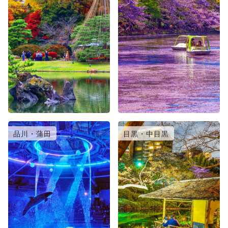
品川・蒲田
目黒・中目黒